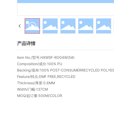
产品详情
ltem No./型号:HXW9F-RO04W(5#)
Composition/成分:100% PU
Backing/底布:100% POST-CONSUMERRECYCLED POLYE
Feature/特点:DMF FREE,RECYCLED
Thickness/厚度:0.6MM
Width/门幅:137CM
MOQ/起订量:500M/COLOR